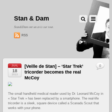
Stan & Dam
Stan&Dam ont un avis sur tout.
RSS
[Veille de Stan] – ‘Star Trek’
JUIL
0
18
tricorder becomes the real
2013
McCoy
The small handheld medical reader used by Dr. Leonard McCoy in
« Star Trek » has been replaced by a smartphone. The real-life
tricorder is a sleek, square device called a Scanadu Scout that
works with your phone.