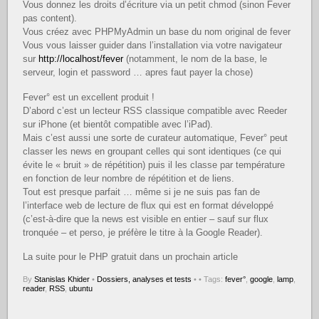
Vous donnez les droits d’écriture via un petit chmod (sinon Fever
pas content).
Vous créez avec PHPMyAdmin un base du nom original de fever
Vous vous laisser guider dans l’installation via votre navigateur
sur
http://localhost/fever
(notamment, le nom de la base, le
serveur, login et password … apres faut payer la chose)
Fever° est un excellent produit !
D’abord c’est un lecteur RSS classique compatible avec Reeder
sur iPhone (et bientôt compatible avec l’iPad).
Mais c’est aussi une sorte de curateur automatique, Fever° peut
classer les news en groupant celles qui sont identiques (ce qui
évite le « bruit » de répétition) puis il les classe par température
en fonction de leur nombre de répétition et de liens.
Tout est presque parfait … même si je ne suis pas fan de
l’interface web de lecture de flux qui est en format développé
(c’est-à-dire que la news est visible en entier – sauf sur flux
tronquée – et perso, je préfère le titre à la Google Reader).
La suite pour le PHP gratuit dans un prochain article
By
Stanislas Khider
•
Dossiers, analyses et tests
•
• Tags:
fever°
,
google
,
lamp
,
reader
,
RSS
,
ubuntu