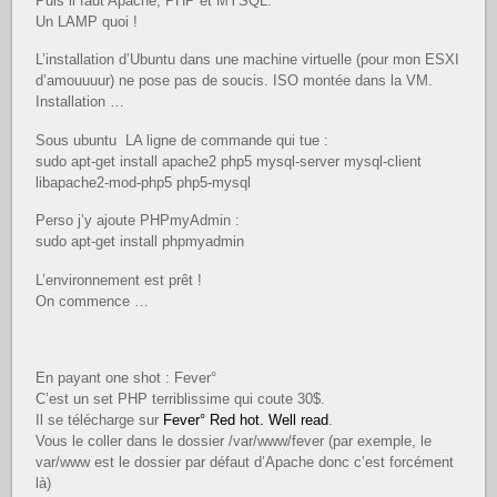
Puis il faut Apache, PHP et MYSQL.
Un LAMP quoi !
L’installation d’Ubuntu dans une machine virtuelle (pour mon ESXI
d’amouuuur) ne pose pas de soucis. ISO montée dans la VM.
Installation …
Sous ubuntu LA ligne de commande qui tue :
sudo apt-get install apache2 php5 mysql-server mysql-client
libapache2-mod-php5 php5-mysql
Perso j’y ajoute PHPmyAdmin :
sudo apt-get install phpmyadmin
L’environnement est prêt !
On commence …
En payant one shot : Fever°
C’est un set PHP terriblissime qui coute 30$.
Il se télécharge sur
Fever° Red hot. Well read
.
Vous le coller dans le dossier /var/www/fever (par exemple, le
var/www est le dossier par défaut d’Apache donc c’est forcément
là)