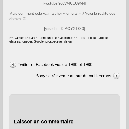
[youtube 9c6W4CCU9M4]
Mais comment cela va marcher « en vrai » ? Voici la réalité des
choses 😉
[youtube t3TAOYXT840]
By
Damien Douani
•
Techlounge et Geekeries
•
• Tags:
google
,
Google
glasses
,
lunettes Google
,
prospective
,
vision
Twitter et Facebook vus de 1980 et 1990
Sony se réinvente autour du multi-écrans
Laisser un commentaire