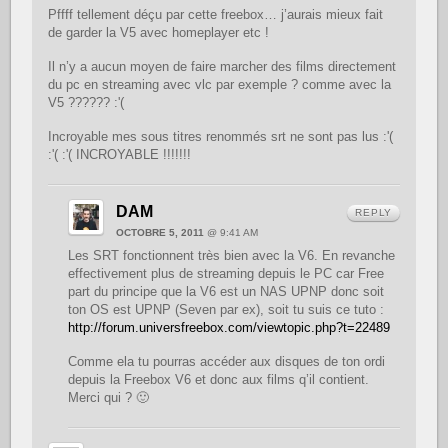
Pffff tellement déçu par cette freebox… j’aurais mieux fait
de garder la V5 avec homeplayer etc !
Il n’y a aucun moyen de faire marcher des films directement
du pc en streaming avec vlc par exemple ? comme avec la
V5 ?????? :'(
Incroyable mes sous titres renommés srt ne sont pas lus :'(
:'( :'( INCROYABLE !!!!!!!
DAM
REPLY
OCTOBRE 5, 2011
@ 9:41 AM
Les SRT fonctionnent très bien avec la V6. En revanche
effectivement plus de streaming depuis le PC car Free
part du principe que la V6 est un NAS UPNP donc soit
ton OS est UPNP (Seven par ex), soit tu suis ce tuto :
http://forum.universfreebox.com/viewtopic.php?t=22489
Comme ela tu pourras accéder aux disques de ton ordi
depuis la Freebox V6 et donc aux films q’il contient.
Merci qui ? 🙂