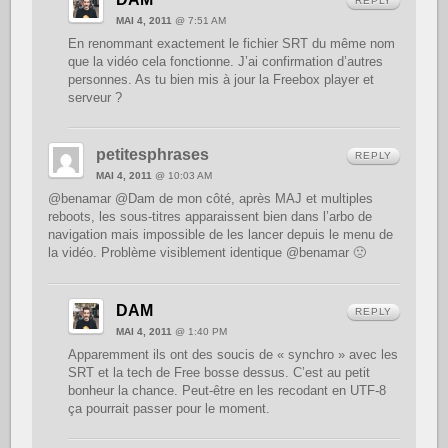
REPLY
MAI 4, 2011
@ 7:51 AM
En renommant exactement le fichier SRT du même nom
que la vidéo cela fonctionne. J’ai confirmation d’autres
personnes. As tu bien mis à jour la Freebox player et
serveur ?
petitesphrases
REPLY
MAI 4, 2011
@ 10:03 AM
@benamar @Dam de mon côté, après MAJ et multiples
reboots, les sous-titres apparaissent bien dans l’arbo de
navigation mais impossible de les lancer depuis le menu de
la vidéo. Problème visiblement identique @benamar 🙁
DAM
REPLY
MAI 4, 2011
@ 1:40 PM
Apparemment ils ont des soucis de « synchro » avec les
SRT et la tech de Free bosse dessus. C’est au petit
bonheur la chance. Peut-être en les recodant en UTF-8
ça pourrait passer pour le moment.