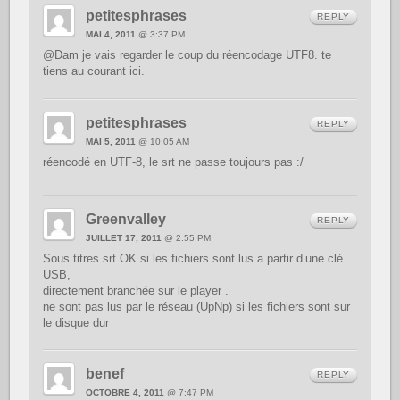
petitesphrases
REPLY
MAI 4, 2011
@ 3:37 PM
@Dam je vais regarder le coup du réencodage UTF8. te
tiens au courant ici.
petitesphrases
REPLY
MAI 5, 2011
@ 10:05 AM
réencodé en UTF-8, le srt ne passe toujours pas :/
Greenvalley
REPLY
JUILLET 17, 2011
@ 2:55 PM
Sous titres srt OK si les fichiers sont lus a partir d’une clé
USB,
directement branchée sur le player .
ne sont pas lus par le réseau (UpNp) si les fichiers sont sur
le disque dur
benef
REPLY
OCTOBRE 4, 2011
@ 7:47 PM