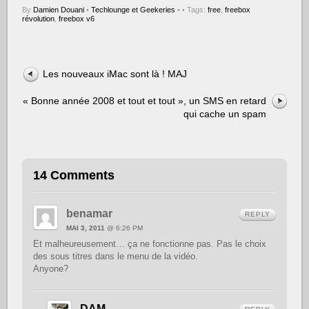
By
Damien Douani
•
Techlounge et Geekeries
•
• Tags:
free
,
freebox
révolution
,
freebox v6
Les nouveaux iMac sont là ! MAJ
« Bonne année 2008 et tout et tout », un SMS en retard
qui cache un spam
14 Comments
benamar
REPLY
MAI 3, 2011
@ 6:26 PM
Et malheureusement… ça ne fonctionne pas. Pas le choix
des sous titres dans le menu de la vidéo.
Anyone?
DAM