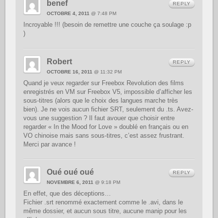
benef
REPLY
OCTOBRE 4, 2011
@ 7:48 PM
Incroyable !!! (besoin de remettre une couche ça soulage :p
)
Robert
REPLY
OCTOBRE 16, 2011
@ 11:32 PM
Quand je veux regarder sur Freebox Revolution des films
enregistrés en VM sur Freebox V5, impossible d’afficher les
sous-titres (alors que le choix des langues marche très
bien). Je ne vois aucun fichier SRT, seulement du .ts. Avez-
vous une suggestion ? Il faut avouer que choisir entre
regarder « In the Mood for Love » doublé en français ou en
VO chinoise mais sans sous-titres, c’est assez frustrant.
Merci par avance !
Oué oué oué
REPLY
NOVEMBRE 6, 2011
@ 9:18 PM
En effet, que des déceptions…
Fichier .srt renommé exactement comme le .avi, dans le
même dossier, et aucun sous titre, aucune manip pour les