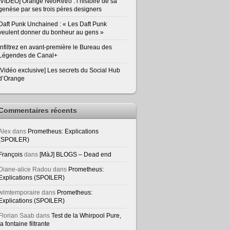
[VIDEO] Orange NeoRetro : l’histoire de sa
genèse par ses trois pères designers
Daft Punk Unchained : « Les Daft Punk
veulent donner du bonheur au gens »
Infiltrez en avant-première le Bureau des
Légendes de Canal+
[Vidéo exclusive] Les secrets du Social Hub
d’Orange
Commentaires récents
Alex
dans
Prometheus: Explications
(SPOILER)
François
dans
[MàJ] BLOGS – Dead end
Diane-alice Radou
dans
Prometheus:
Explications (SPOILER)
wlmtemporaire
dans
Prometheus:
Explications (SPOILER)
Florian Saab
dans
Test de la Whirpool Pure,
la fontaine filtrante