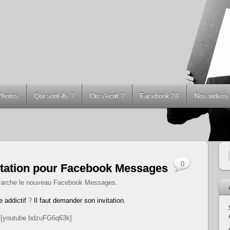
Photos
Qui sont-ils ?
On s’écrit ?
Facebook 24
Nos vidéos
0
itation pour Facebook Messages
arche le nouveau Facebook Messages.
 addictif
?
Il faut demander son invitation.
[youtube bdzuFG6q63k]