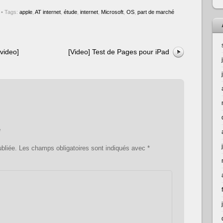
• Tags:
apple
,
AT internet
,
étude
,
internet
,
Microsoft
,
OS
,
part de marché
[video]
[Video] Test de Pages pour iPad
e
bliée.
Les champs obligatoires sont indiqués avec
*