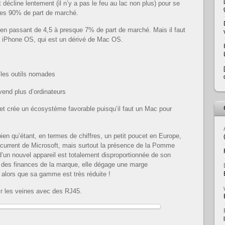
décline lentement (il n’y a pas le feu au lac non plus) pour se
des 90% de part de marché.
en passant de 4,5 à presque 7% de part de marché. Mais il faut
e iPhone OS, qui est un dérivé de Mac OS.
s les outils nomades
 vend plus d’ordinateurs
et crée un écosystème favorable puisqu’il faut un Mac pour
ien qu’étant, en termes de chiffres, un petit poucet en Europe,
oncurrent de Microsoft, mais surtout la présence de la Pomme
 d’un nouvel appareil est totalement disproportionnée de son
ue des finances de la marque, elle dégage une marge
 alors que sa gamme est très réduite !
ir les veines avec des RJ45.