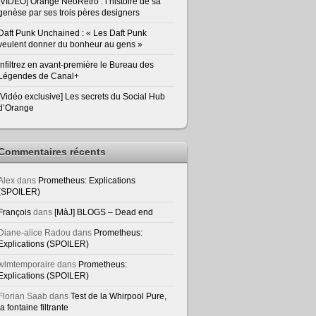
[VIDEO] Orange NeoRetro : l’histoire de sa
genèse par ses trois pères designers
Daft Punk Unchained : « Les Daft Punk
veulent donner du bonheur au gens »
Infiltrez en avant-première le Bureau des
Légendes de Canal+
[Vidéo exclusive] Les secrets du Social Hub
d’Orange
Commentaires récents
Alex
dans
Prometheus: Explications
(SPOILER)
François
dans
[MàJ] BLOGS – Dead end
Diane-alice Radou
dans
Prometheus:
Explications (SPOILER)
wlmtemporaire
dans
Prometheus:
Explications (SPOILER)
Florian Saab
dans
Test de la Whirpool Pure,
la fontaine filtrante