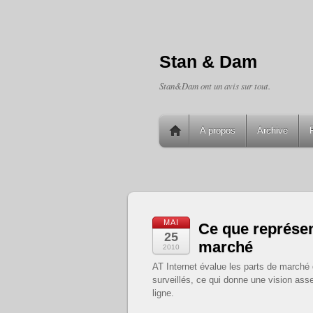
Stan & Dam
Stan&Dam ont un avis sur tout.
A propos
Archive
MAI
Ce que représen
25
marché
2010
AT Internet évalue les parts de marché 
surveillés, ce qui donne une vision ass
ligne.