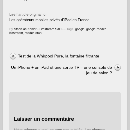
Lire l’article original ici:
Les opérateurs mobiles privés d’iPad en France
By
Stanislas Khider
•
Lifestream S&D
•
• Tags:
google
,
google-reader
,
lifestream
,
reader
,
stan
Test de la Whirpool Pure, la fontaine filtrante
Un iPhone + un iPad et une sortie TV = une console de
jeu de salon ?
Laisser un commentaire
Votre adresse e-mail ne sera pas publiée.
Les champs