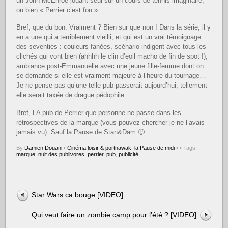
un John McEnroe jouant seul sur un cours de tennis imaginaire,
ou bien « Perrier c’est fou ».
Bref, que du bon. Vraiment ? Bien sur que non ! Dans la série, il y
en a une qui a terriblement vieilli, et qui est un vrai témoignage
des seventies : couleurs fanées, scénario indigent avec tous les
clichés qui vont bien (ahhhh le clin d’eoil macho de fin de spot !),
ambiance post-Emmanuelle avec une jeune fille-femme dont on
se demande si elle est vraiment majeure à l’heure du tournage…
Je ne pense pas qu’une telle pub passerait aujourd’hui, tellement
elle serait taxée de drague pédophile.
Bref, LA pub de Perrier que personne ne passe dans les
rétrospectives de la marque (vous pouvez chercher je ne l’avais
jamais vu). Sauf la Pause de Stan&Dam 🙂
By
Damien Douani
•
Cinéma loisir & portnawak
,
la Pause de midi
•
• Tags:
marque
,
nuit des publivores
,
perrier
,
pub
,
publicité
Star Wars ca bouge [VIDEO]
Qui veut faire un zombie camp pour l’été ? [VIDEO]