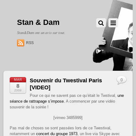
Stan & Dam
Stan&Dam ont un avis sur tout.
RSS
Souvenir du Twestival Paris
MAR
0
8
[VIDEO]
2009
Pour ce qui ne savent pas ce qu’était le Twstival,
une
séance de rattrapage s’impose.
A commencer par une vidéo
souvenir de la soirée !
[vimeo 3485999]
Pas mal de choses se sont passées lors de ce Twestival,
notamment un
concert du groupe 1973
, un live via Skype avec