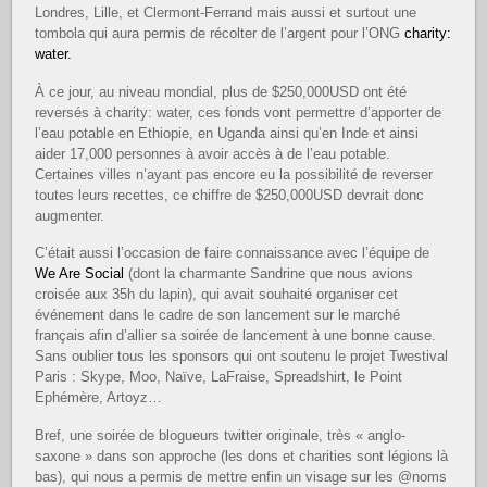
Londres, Lille, et Clermont-Ferrand mais aussi et surtout une
tombola qui aura permis de récolter de l’argent pour l’ONG
charity:
water.
À ce jour, au niveau mondial, plus de $250,000USD ont été
reversés à charity: water, ces fonds vont permettre d’apporter de
l’eau potable en Ethiopie, en Uganda ainsi qu’en Inde et ainsi
aider 17,000 personnes à avoir accès à de l’eau potable.
Certaines villes n’ayant pas encore eu la possibilité de reverser
toutes leurs recettes, ce chiffre de $250,000USD devrait donc
augmenter.
C’était aussi l’occasion de faire connaissance avec l’équipe de
We Are Social
(dont la charmante Sandrine que nous avions
croisée aux 35h du lapin), qui avait souhaité organiser cet
événement dans le cadre de son lancement sur le marché
français afin d’allier sa soirée de lancement à une bonne cause.
Sans oublier tous les sponsors qui ont soutenu le projet Twestival
Paris : Skype, Moo, Naïve, LaFraise, Spreadshirt, le Point
Ephémère, Artoyz…
Bref, une soirée de blogueurs twitter originale, très « anglo-
saxone » dans son approche (les dons et charities sont légions là
bas), qui nous a permis de mettre enfin un visage sur les @noms