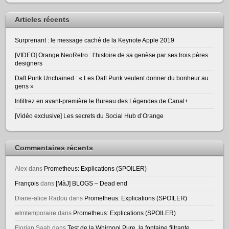
Articles récents
Surprenant : le message caché de la Keynote Apple 2019
[VIDEO] Orange NeoRetro : l’histoire de sa genèse par ses trois pères
designers
Daft Punk Unchained : « Les Daft Punk veulent donner du bonheur au
gens »
Infiltrez en avant-première le Bureau des Légendes de Canal+
[Vidéo exclusive] Les secrets du Social Hub d’Orange
Commentaires récents
Alex
dans
Prometheus: Explications (SPOILER)
François
dans
[MàJ] BLOGS – Dead end
Diane-alice Radou
dans
Prometheus: Explications (SPOILER)
wlmtemporaire
dans
Prometheus: Explications (SPOILER)
Florian Saab
dans
Test de la Whirpool Pure, la fontaine filtrante