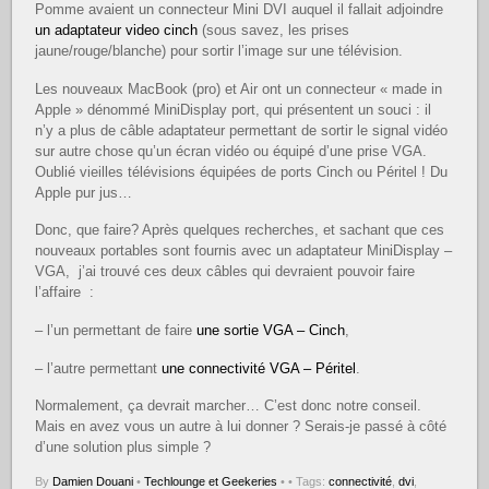
Pomme avaient un connecteur Mini DVI auquel il fallait adjoindre
un adaptateur video cinch
(sous savez, les prises
jaune/rouge/blanche) pour sortir l’image sur une télévision.
Les nouveaux MacBook (pro) et Air ont un connecteur « made in
Apple » dénommé MiniDisplay port, qui présentent un souci : il
n’y a plus de câble adaptateur permettant de sortir le signal vidéo
sur autre chose qu’un écran vidéo ou équipé d’une prise VGA.
Oublié vieilles télévisions équipées de ports Cinch ou Péritel ! Du
Apple pur jus…
Donc, que faire? Après quelques recherches, et sachant que ces
nouveaux portables sont fournis avec un adaptateur MiniDisplay –
VGA, j’ai trouvé ces deux câbles qui devraient pouvoir faire
l’affaire :
– l’un permettant de faire
une sortie VGA – Cinch
,
– l’autre permettant
une connectivité VGA – Péritel
.
Normalement, ça devrait marcher… C’est donc notre conseil.
Mais en avez vous un autre à lui donner ? Serais-je passé à côté
d’une solution plus simple ?
By
Damien Douani
•
Techlounge et Geekeries
•
• Tags:
connectivité
,
dvi
,