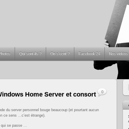
Photos
Qui sont-ils ?
On s’écrit ?
Facebook 24
Nos vidéos
0
Windows Home Server et consort
e du server personnel bouge beaucoup (et pourtant aucun
n ce sens …c’est étrange).
e qui se passe …