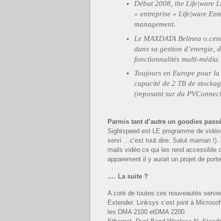
Début 2008, the Life|ware L
« entreprise » Life|ware En
management.
Le MAXDATA Belinea o.cente
dans sa gestion d’energie, 
fonctionnalités multi-média.
Toujours en Europe pour la
capacité de 2 TB de stockag
(reposant sur du PVConnect
Parmis tant d’autre un goodies pas
Sightspeed est LE programme de vidéo 
servi …c’est tout dire. Salut maman !).
mails vidéo ce qui les rend accessible
apparement il y aurait un projet de port
…. La suite ?
A coté de toutes ces nouveautés serveu
Extender.
Linksys s’est joint à Microso
les
DMA 2100 etDMA 2200.