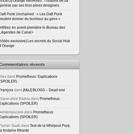
[VIDEO] Orange NeoRetro : l’histoire de sa
genèse par ses trois pères designers
Daft Punk Unchained : « Les Daft Punk
veulent donner du bonheur au gens »
Infiltrez en avant-première le Bureau des
Légendes de Canal+
[Vidéo exclusive] Les secrets du Social Hub
d’Orange
Commentaires récents
Alex
dans
Prometheus: Explications
(SPOILER)
François
dans
[MàJ] BLOGS – Dead end
Diane-alice Radou
dans
Prometheus:
Explications (SPOILER)
wlmtemporaire
dans
Prometheus:
Explications (SPOILER)
Florian Saab
dans
Test de la Whirpool Pure,
la fontaine filtrante