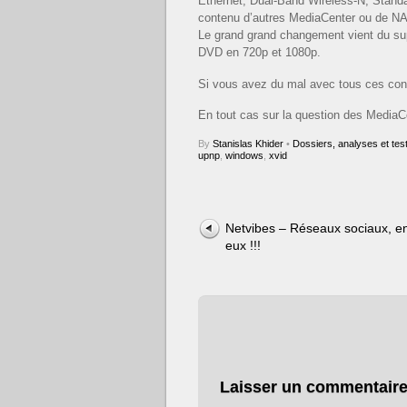
Ethernet,
Dual-Band Wireless-N, Standar
contenu d’autres MediaCenter ou de NAS
Le grand grand changement vient du supp
DVD en 720p et 1080p.
Si vous avez du mal avec tous ces c
En tout cas sur la question des MediaCe
By
Stanislas Khider
•
Dossiers, analyses et tes
upnp
,
windows
,
xvid
Netvibes – Réseaux sociaux, e
eux !!!
Laisser un commentair