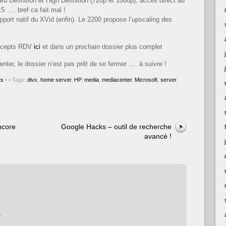
d Definition et High Definition (720p et 1080p), accès direct au
 …. bref ca fait mal !
ort natif du XVid (enfin). Le 2200 propose l’upscaling des
oncepts RDV
ici
et dans un prochain dossier plus complet
nter, le dossier n’est pas prêt de se fermer …. à suivre !
ts
•
• Tags:
divx
,
home server
,
HP
,
media
,
mediacenter
,
Microsoft
,
server
,
ncore
Google Hacks – outil de recherche
avancé !
e