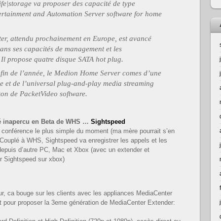
ife|storage va proposer des capacité de type
tertainment and Automation Server software for home
r, attendu prochainement en Europe, est avancé
dans ses capacités de management et les
 Il propose quatre disque SATA hot plug.
 fin de l’année, le Medion Home Server comes d’une
e et de l’universal plug-and-play media streaming
on de PacketVideo software.
sé inapercu en Beta de WHS …
Sightspeed
conférence le plus simple du moment (ma mère pourrait s’en
 Couplé à WHS, Sightspeed va enregistrer les appels et les
 depuis d’autre PC, Mac et Xbox (avec un extender et
er Sightspeed sur xbox)
r, ca bouge sur les clients avec les appliances MediaCenter
ft pour proposer la 3eme génération de
MediaCenter Extender: