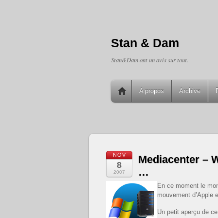
Stan & Dam
Stan&Dam ont un avis sur tout.
A propos
Archive
NOV
Mediacenter – 
8
…
2007
En ce moment le mond
mouvement d’Apple e
Un petit aperçu de c