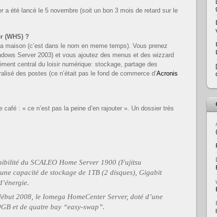
a été lancé le 5 novembre (soit un bon 3 mois de retard sur le
r (WHS) ?
r la maison (c’est dans le nom en meme temps). Vous prenez
ndows Server 2003) et vous ajoutez des menus et des wizzard
ment central du loisir numérique: stockage, partage des
ralisé des postes (ce n’était pas le fond de commerce d’
Acronis
afé : « ce n’est pas la peine d’en rajouter ». Un dossier très
nibilité du SCALEO Home Server 1900 (Fujitsu
une capacité de stockage de 1TB (2 disques), Gigabit
d’énergie.
ébut 2008, le Iomega HomeCenter Server, doté d’une
0GB et de quatre bay “easy-swap”.