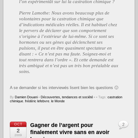
l’on expérimentât sur lui la castration chimique ?
Pierre Lamothe: Nous avons beaucoup plus de
volontaires pour la castration chimique que
d’indications médicales réelles. Il est habituel chez
le pervers de déclarer que son comportement
s’origine à l’extérieur de lui-même. Si ce sont ses
hormones ou ses gènes qui déclenchent ses
pulsions, il peut en être quasiment spectateur en
disant : « Ce n’est pas ma faute. Soignez-moi et
tout rentrera dans l’ordre ». Et cette demande est
très ambiguë et n’est pas un très bon préalable aux
soins.
A se demander si les interviewés lisent bien les questions 🙂
By
Damien Douani
•
Découvertes, tendances et société
•
• Tags:
castration
chimique
,
frédéric lefebvre
,
le Monde
Gagner de l’argent pour
OCT
2
2
finalement vivre sans en avoir
2009