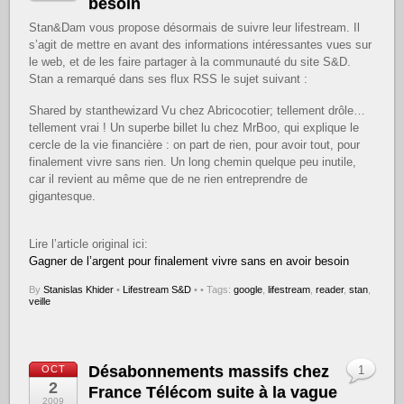
besoin
Stan&Dam vous propose désormais de suivre leur lifestream. Il
s’agit de mettre en avant des informations intéressantes vues sur
le web, et de les faire partager à la communauté du site S&D.
Stan a remarqué dans ses flux RSS le sujet suivant :
Shared by stanthewizard Vu chez Abricocotier; tellement drôle…
tellement vrai ! Un superbe billet lu chez MrBoo, qui explique le
cercle de la vie financière : on part de rien, pour avoir tout, pour
finalement vivre sans rien. Un long chemin quelque peu inutile,
car il revient au même que de ne rien entreprendre de
gigantesque.
Lire l’article original ici:
Gagner de l’argent pour finalement vivre sans en avoir besoin
By
Stanislas Khider
•
Lifestream S&D
•
• Tags:
google
,
lifestream
,
reader
,
stan
,
veille
Désabonnements massifs chez
OCT
1
2
France Télécom suite à la vague
2009