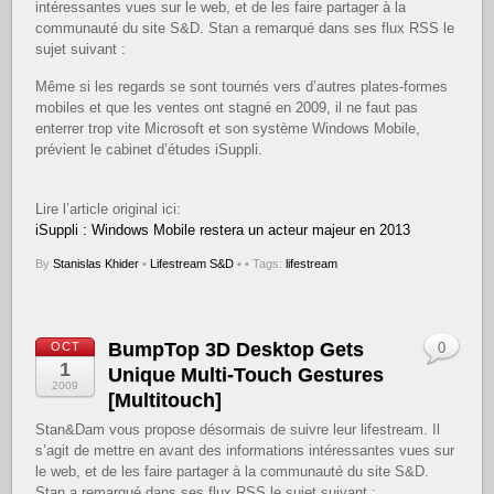
intéressantes vues sur le web, et de les faire partager à la
communauté du site S&D. Stan a remarqué dans ses flux RSS le
sujet suivant :
Même si les regards se sont tournés vers d’autres plates-formes
mobiles et que les ventes ont stagné en 2009, il ne faut pas
enterrer trop vite Microsoft et son système Windows Mobile,
prévient le cabinet d’études iSuppli.
Lire l’article original ici:
iSuppli : Windows Mobile restera un acteur majeur en 2013
By
Stanislas Khider
•
Lifestream S&D
•
• Tags:
lifestream
BumpTop 3D Desktop Gets
OCT
0
1
Unique Multi-Touch Gestures
2009
[Multitouch]
Stan&Dam vous propose désormais de suivre leur lifestream. Il
s’agit de mettre en avant des informations intéressantes vues sur
le web, et de les faire partager à la communauté du site S&D.
Stan a remarqué dans ses flux RSS le sujet suivant :