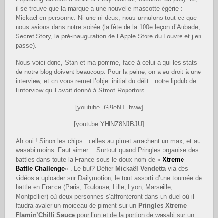
il se trouve que la marque a une nouvelle
mascotte
égérie :
Mickaël en personne. Ni une ni deux, nous annulons tout ce que
nous avions dans notre soirée (la fête de la 100e leçon d’Aubade,
Secret Story, la pré-inauguration de l’Apple Store du Louvre et j’en
passe).
Nous voici donc, Stan et ma pomme, face à celui a qui les stats
de notre blog doivent beaucoup. Pour la peine, on a eu droit à une
interview, et on vous remet l’objet initial du délit : notre lipdub de
l’interview qu’il avait donné à Street Reporters.
[youtube -Gi9eNTTbww]
[youtube YHlNZ8NJBJU]
Ah oui ! Sinon les chips : celles au pimet arrachent un max, et au
wasabi moins. Faut aimer… Surtout quand Pringles organise des
battles dans toute la France sous le doux nom de «
Xtreme
Battle Challenge
« . Le but? Défier
Mickaël Vendetta
via des
vidéos a uploader sur Dailymotion, le tout assorti d’une tournée de
battle en France (Paris, Toulouse, Lille, Lyon, Marseille,
Montpellier) où deux personnes s’affronteront dans un duel où il
faudra avaler un morceau de piment sur un
Pringles Xtreme
Flamin’Chilli Sauce
pour l’un et de la portion de wasabi sur un