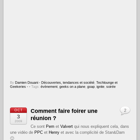
By
Damien Douani
•
Découvertes, tendances et société
,
Techlounge et
Geekeries
•
• Tags:
évènement
,
geeks on a plane
,
goap
,
ignite
,
soirée
Comment faire foirer une
OCT
2
3
réunion ?
2009
Ce sont
Pem
et
Valvert
qui nous expliquent cela, dans
une vidéo de
PPC
et
Henry
et avec la complicité de Stan&Dam
🙂