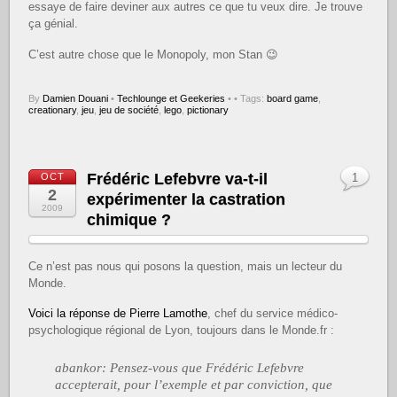
essaye de faire deviner aux autres ce que tu veux dire. Je trouve
ça génial.
C’est autre chose que le Monopoly, mon Stan 😉
By
Damien Douani
•
Techlounge et Geekeries
•
• Tags:
board game
,
creationary
,
jeu
,
jeu de société
,
lego
,
pictionary
Frédéric Lefebvre va-t-il
OCT
1
2
expérimenter la castration
2009
chimique ?
Ce n’est pas nous qui posons la question, mais un lecteur du
Monde.
Voici la réponse de Pierre Lamothe
, chef du service médico-
psychologique régional de Lyon, toujours dans le Monde.fr :
abankor: Pensez-vous que Frédéric Lefebvre
accepterait, pour l’exemple et par conviction, que