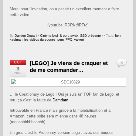
Merci pour l’invitation, on a passé un excellent moment à faire
cette vidéo !
[youtube iRDRKt8RFrc]
By
Damien Douani
•
Cinéma loisir & portnawak
,
S&D présente
•
• Tags:
henri
kaufman
,
les vidéos du succès
,
pem
,
PPC
,
valvert
[LEGO] Je viens de craquer et
OCT
3
3
de me commander…
2009
… le Creationary de Lego ! Oui je suis un TOP fan de Lego, et
totu ça c’est la faute de
Damdam
.
Introuvable en France mais grace à la mondialisation et à
Amazon, cette boite sera mienne dans 48 heures
(mouaahhhhhaahhh).
En gros c’est le Pictionary version Lego : avec des briques