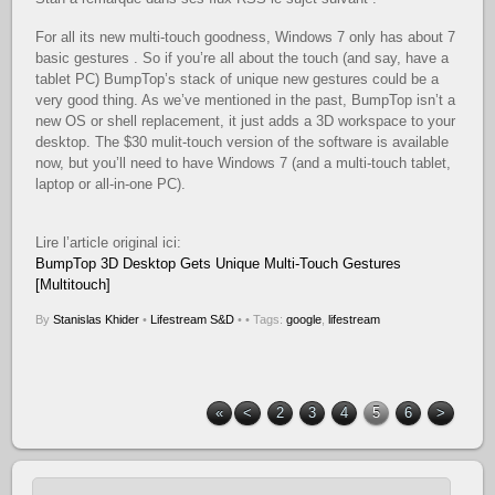
For all its new multi-touch goodness, Windows 7 only has about 7
basic gestures . So if you’re all about the touch (and say, have a
tablet PC) BumpTop’s stack of unique new gestures could be a
very good thing. As we’ve mentioned in the past, BumpTop isn’t a
new OS or shell replacement, it just adds a 3D workspace to your
desktop. The $30 mulit-touch version of the software is available
now, but you’ll need to have Windows 7 (and a multi-touch tablet,
laptop or all-in-one PC).
Lire l’article original ici:
BumpTop 3D Desktop Gets Unique Multi-Touch Gestures
[Multitouch]
By
Stanislas Khider
•
Lifestream S&D
•
• Tags:
google
,
lifestream
«
<
2
3
4
5
6
>