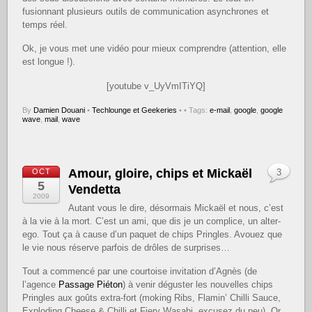
fusionnant plusieurs outils de communication asynchrones et
temps réel.
Ok, je vous met une vidéo pour mieux comprendre (attention, elle
est longue !).
[youtube v_UyVmITiYQ]
By
Damien Douani
•
Techlounge et Geekeries
•
• Tags:
e-mail
,
google
,
google
wave
,
mail
,
wave
Amour, gloire, chips et Mickaël
OCT
3
5
Vendetta
2009
Autant vous le dire, désormais Mickaël et nous, c’est
à la vie à la mort. C’est un ami, que dis je un complice, un alter-
ego. Tout ça à cause d’un paquet de chips Pringles. Avouez que
le vie nous réserve parfois de drôles de surprises…
Tout a commencé par une courtoise invitation d’Agnès (de
l’agence
Passage Piéton
) à venir déguster les nouvelles chips
Pringles aux goûts extra-fort (moking Ribs, Flamin’ Chilli Sauce,
Exploding Cheese & Chilli et Fiery Wasabi, excusez du peu). Or,