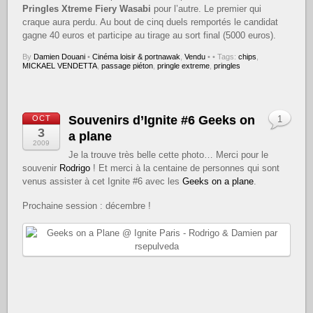
Pringles Xtreme Fiery Wasabi
pour l’autre. Le premier qui
craque aura perdu. Au bout de cinq duels remportés le candidat
gagne 40 euros et participe au tirage au sort final (5000 euros).
By
Damien Douani
•
Cinéma loisir & portnawak
,
Vendu
•
• Tags:
chips
,
MICKAEL VENDETTA
,
passage piéton
,
pringle extreme
,
pringles
Souvenirs d’Ignite #6 Geeks on
OCT
1
3
a plane
2009
Je la trouve très belle cette photo… Merci pour le
souvenir
Rodrigo
! Et merci à la centaine de personnes qui sont
venus assister à cet Ignite #6 avec les
Geeks on a plane
.
Prochaine session : décembre !