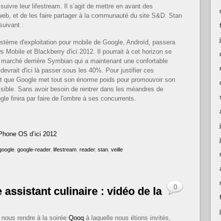
vre leur lifestream. Il s’agit de mettre en avant des
web, et de les faire partager à la communauté du site S&D. Stan
suivant :
ystème d'exploitation pour mobile de Google, Androïd, passera
Mobile et Blackberry d'ici 2012. Il pourrait à cet horizon se
 marché derrière Symbian qui a maintenant une confortable
rait d'ici là passer sous les 40%. Pour justifier ces
 fait que Google met tout son énorme poids pour promouvoir son
ssible. Sans avoir besoin de rentrer dans les méandres de
gle finira par faire de l'ombre à ses concurrents.
iPhone OS d’ici 2012
google
,
google-reader
,
lifestream
,
reader
,
stan
,
veille
0
 assistant culinaire : vidéo de la
nous rendre à la soirée
Qooq
à laquelle nous étions invités,