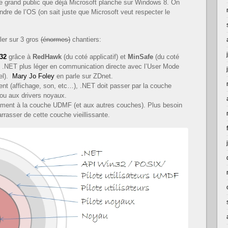
le grand public que déjà Microsoft planche sur Windows 8. On
endre de l’OS (on sait juste que Microsoft veut respecter le
ler sur 3 gros
(énormes)
chantiers:
32
grâce à
RedHawk
(du coté applicatif) et
MinSafe
(du coté
t .NET plus léger en communication directe avec l’User Mode
iel).
Mary Jo Foley
en parle sur ZDnet.
nt (affichage, son, etc…), .NET doit passer par la couche
ou aux drivers noyaux.
ement à la couche UDMF (et aux autres couches). Plus besoin
rrasser de cette couche vieillissante.