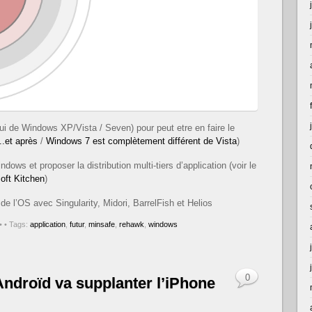
ui de Windows XP/Vista / Seven) pour peut etre en faire le
.et après
/
Windows 7 est complètement différent de Vista
)
dows et proposer la distribution multi-tiers d’application (voir le
oft Kitchen
)
e de l’OS avec Singularity, Midori, BarrelFish et Helios
•
• Tags:
application
,
futur
,
minsafe
,
rehawk
,
windows
0
Androïd va supplanter l’iPhone