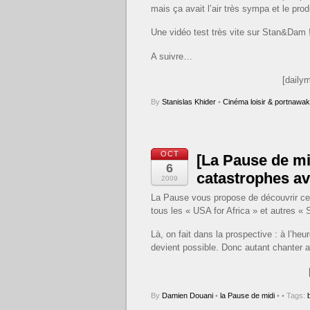
mais ça avait l’air très sympa et le prod
Une vidéo test très vite sur Stan&Dam 
A suivre…
[daily
By
Stanislas Khider
•
Cinéma loisir & portnawak
OCT
[La Pause de mi
6
catastrophes ava
2009
La Pause vous propose de découvrir ce 
tous les « USA for Africa » et autres «
Là, on fait dans la prospective : à l’heu
devient possible. Donc autant chanter av
By
Damien Douani
•
la Pause de midi
•
• Tags: