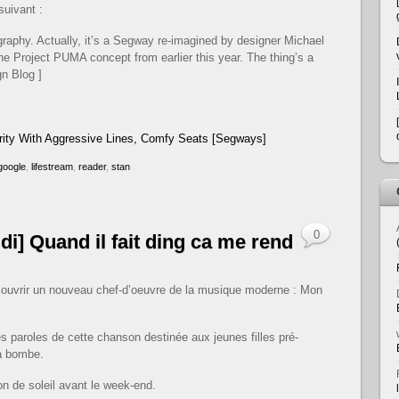
suivant :
raphy. Actually, it’s a Segway re-imagined by designer Michael
the Project PUMA concept from earlier this year. The thing’s a
gn Blog ]
ty With Aggressive Lines, Comfy Seats [Segways]
google
,
lifestream
,
reader
,
stan
0
di] Quand il fait ding ca me rend
couvrir un nouveau chef-d’oeuvre de la musique moderne : Mon
 paroles de cette chanson destinée aux jeunes filles pré-
la bombe.
n de soleil avant le week-end.