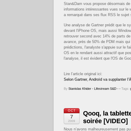
Stan&Dam vous propose désormais de sui
informations intéressantes vues sur le 
a remarqué dans ses flux RSS le sujet 
Une analyse de Gartner prédit que le s
devant l'iPhone OS, mais aussi Windows 
retrouver second avec 14% de parts de
avance, près de 50% de PDM mais qui dev
prédictions, l'analyste s'appuie sur le
OS en le rendant aussi attractif que po
l'analyse, il est évident que l'OS de Goo
Lire l’article original ici:
Selon Gartner, Androïd va supplanter l’
By
Stanislas Khider
•
Lifestream S&D
•
• Tags:
OCT
Qooq, la tablette
7
soirée [VIDEO]
2009
Nous n’avons malheureusement pas pu 