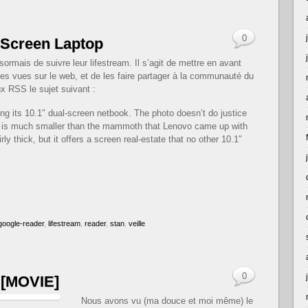
0
-Screen Laptop
mais de suivre leur lifestream. Il s’agit de mettre en avant
es vues sur le web, et de les faire partager à la communauté du
x RSS le sujet suivant :
 its 10.1″ dual-screen netbook. The photo doesn’t do justice
1″ is much smaller than the mammoth that Lenovo came up with
rly thick, but it offers a screen real-estate that no other 10.1″
google-reader
,
lifestream
,
reader
,
stan
,
veille
0
s [MOVIE]
Nous avons vu (ma douce et moi même) le