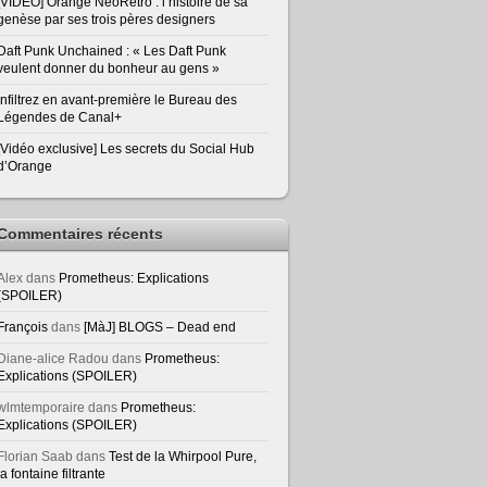
[VIDEO] Orange NeoRetro : l’histoire de sa
genèse par ses trois pères designers
Daft Punk Unchained : « Les Daft Punk
veulent donner du bonheur au gens »
Infiltrez en avant-première le Bureau des
Légendes de Canal+
[Vidéo exclusive] Les secrets du Social Hub
d’Orange
Commentaires récents
Alex
dans
Prometheus: Explications
(SPOILER)
François
dans
[MàJ] BLOGS – Dead end
Diane-alice Radou
dans
Prometheus:
Explications (SPOILER)
wlmtemporaire
dans
Prometheus:
Explications (SPOILER)
Florian Saab
dans
Test de la Whirpool Pure,
la fontaine filtrante