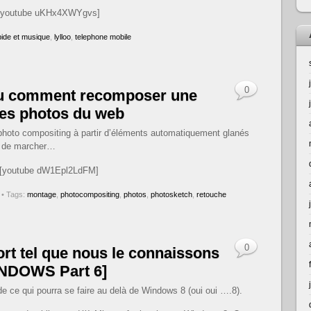
[youtube uKHx4XWYgvs]
bide et musique
,
lylloo
,
telephone mobile
0
ou comment recomposer une
des photos du web
 photo compositing à partir d’éléments automatiquement glanés
de de marcher…
[youtube dW1Epl2LdFM]
• Tags:
montage
,
photocompositing
,
photos
,
photosketch
,
retouche
0
t tel que nous le connaissons
NDOWS Part 6]
 de ce qui pourra se faire au delà de Windows 8 (oui oui ….8).