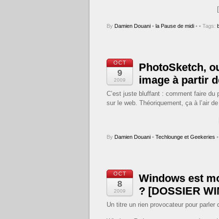
By
Damien Douani
•
la Pause de midi
•
• Tags:
OCT
PhotoSketch, 
9
image à partir 
2009
C’est juste bluffant : comment faire du
sur le web. Théoriquement, ça à l’air 
By
Damien Douani
•
Techlounge et Geekeries
•
OCT
Windows est mor
8
? [DOSSIER WI
2009
Un titre un rien provocateur pour parler