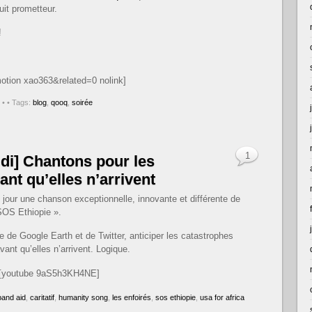
uit prometteur.
!
motion xao363&related=0 nolink]
•
• Tags:
blog
,
qooq
,
soirée
1
di] Chantons pour les
nt qu’elles n’arrivent
jour une chanson exceptionnelle, innovante et différente de
 SOS Ethiopie ».
re de Google Earth et de Twitter, anticiper les catastrophes
ant qu’elles n’arrivent. Logique.
[youtube 9aS5h3KH4NE]
band aid
,
caritatif
,
humanity song
,
les enfoirés
,
sos ethiopie
,
usa for africa