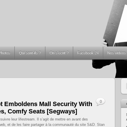
Photos
Qui sont-ils ?
On s’écrit ?
Facebook 24
Nos vidéos
0
 Emboldens Mall Security With
es, Comfy Seats [Segways]
vre leur lifestream. Il s’agit de mettre en avant des
web, et de les faire partager à la communauté du site S&D. Stan