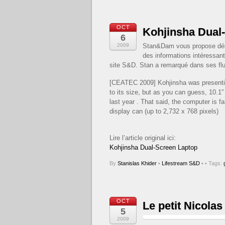
OCT
Kohjinsha Dual
6
2009
Stan&Dam vous propose désor
des informations intéressant
site S&D. Stan a remarqué dans ses flu
[CEATEC 2009] Kohjinsha was presenting
to its size, but as you can guess, 10.
last year . That said, the computer is fai
display can (up to 2,732 x 768 pixels)
Lire l’article original ici:
Kohjinsha Dual-Screen Laptop
By
Stanislas Khider
•
Lifestream S&D
•
• Tags:
OCT
Le petit Nicola
5
2009