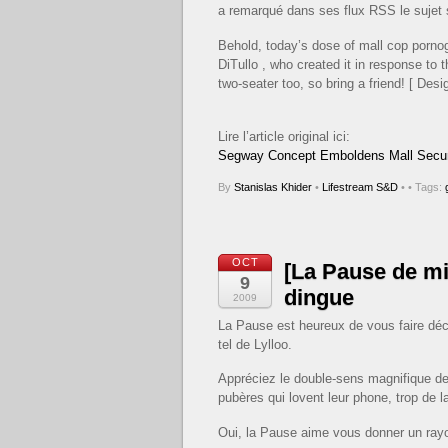
a remarqué dans ses flux RSS le sujet 
Behold, today’s dose of mall cop pornog
DiTullo , who created it in response to 
two-seater too, so bring a friend! [ Desi
Lire l’article original ici:
Segway Concept Emboldens Mall Securi
By
Stanislas Khider
•
Lifestream S&D
•
• Tags:
OCT
[La Pause de mi
9
dingue
2009
La Pause est heureux de vous faire dé
tel de Lylloo.
Appréciez le double-sens magnifique des
pubères qui lovent leur phone, trop de 
Oui, la Pause aime vous donner un rayo