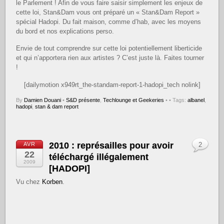
le Parlement ! Afin de vous faire saisir simplement les enjeux de
cette loi, Stan&Dam vous ont préparé un « Stan&Dam Report »
spécial Hadopi. Du fait maison, comme d’hab, avec les moyens
du bord et nos explications perso.
Envie de tout comprendre sur cette loi potentiellement liberticide
et qui n’apportera rien aux artistes ? C’est juste là. Faites tourner
!
[dailymotion x949rt_the-standam-report-1-hadopi_tech nolink]
By
Damien Douani
•
S&D présente
,
Techlounge et Geekeries
•
• Tags:
albanel
,
hadopi
,
stan & dam report
2010 : représailles pour avoir
AVR
2
22
téléchargé illégalement
2009
[HADOPI]
Vu chez
Korben
.