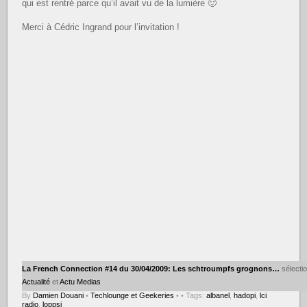
qui est rentré parce qu’il avait vu de la lumière 🙂
Merci à Cédric Ingrand pour l’invitation !
La French Connection #14 du 30/04/2009: Les schtroumpfs grognons…
sélecti
Actualité
et
Actu Medias
By
Damien Douani
•
Techlounge et Geekeries
•
• Tags:
albanel
,
hadopi
,
lci
radio
,
loppsi