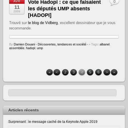
Vote Hadopi : ce que faisaient
AVR
0
11
les députés UMP absents
2009
[HADOPI]
Trouvé sur
le blog de Vidberg
, excellent dessinateur que je vous
recommande.
By
Damien Douani
•
Découvertes, tendances et société
•
• Tags:
albanel
,
assemblée
,
hadopi
,
ump
«
<
2
3
4
5
6
>
»
Articles récents
Surprenant : le message caché de la Keynote Apple 2019