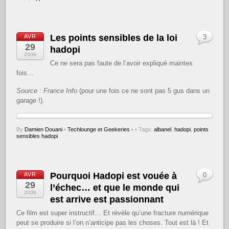
Les points sensibles de la loi
AVR
3
29
hadopi
2009
Ce ne sera pas faute de l’avoir expliqué maintes
fois…
Source : France Info
(pour une fois ce ne sont pas 5 gus dans un
garage !).
By
Damien Douani
•
Techlounge et Geekeries
•
• Tags:
albanel
,
hadopi
,
points
sensibles hadopi
Pourquoi Hadopi est vouée à
AVR
0
29
l’échec… et que le monde qui
2009
est arrive est passionnant
Ce film est super instructif… Et révèle qu’une fracture numérique
peut se produire si l’on n’anticipe pas les choses. Tout est là ! Et