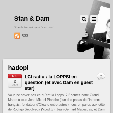
Stan & Dam
Stan&Dam ont un avis sur tout.
RSS
hadopi
LCI radio : la LOPPSI en
MAI
2
2
question (et avec Dam en guest
2009
star)
Vous ne savez pas ce qu’est la Loppsi ? Ecoutez notre Grand
Maitre à tous Jean-Michel Planche (l’un des papas de l’internet
français, fondateur d’Oleane entre autres) nous en parler, aux côté
de Rodrigo Sepulveda (Vpod.tv), Jean-Bernard Magescas, et Dam