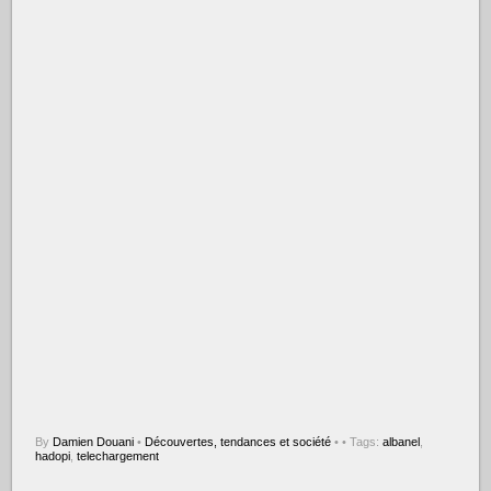
By
Damien Douani
•
Découvertes, tendances et société
•
• Tags:
albanel
,
hadopi
,
telechargement