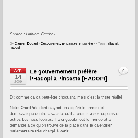
Source : Univers Freebox.
By
Damien Douani
•
Découvertes, tendances et société
•
• Tags:
albanel
,
hadopi
Le gouvernement préfère
AVR
0
14
l’Hadopi à l’inceste [HADOPI]
2009
Dit comme ça ça peut-être choquant, mais c’est la triste réalité.
Notre OmniPrésident n’ayant pas digéré le camouflet
démocratique contre « sa » loi qu’il a promis à ses copains et
autres business lobbies, il a engueulé tout le monde et a
demandé à ce qu’on trouve de la place dans le calendrier
parlementaire très chargé à venir.