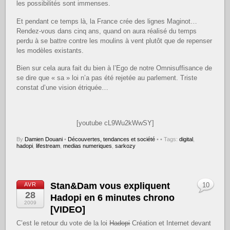
les possibilités sont immenses.
Et pendant ce temps là, la France crée des lignes Maginot…
Rendez-vous dans cinq ans, quand on aura réalisé du temps
perdu à se battre contre les moulins à vent plutôt que de repenser
les modèles existants.
Bien sur cela aura fait du bien à l’Ego de notre Omnisuffisance de
se dire que « sa » loi n’a pas été rejetée au parlement. Triste
constat d’une vision étriquée…
[youtube cL9Wu2kWwSY]
By
Damien Douani
•
Découvertes, tendances et société
•
• Tags:
digital
,
hadopi
,
lifestream
,
medias numeriques
,
sarkozy
Stan&Dam vous expliquent
AVR
10
28
Hadopi en 6 minutes chrono
2009
[VIDEO]
C’est le retour du vote de la loi
Hadopi
Création et Internet devant