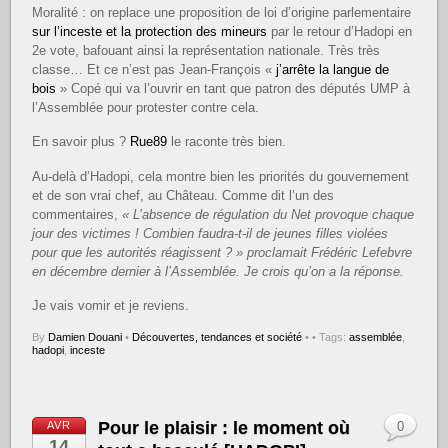
Moralité : on replace une proposition de loi d’origine parlementaire
sur l’inceste et la protection des mineurs
par le retour d’Hadopi en
2e vote, bafouant ainsi la représentation nationale. Très très
classe… Et ce n’est pas Jean-François «
j’arrête la langue de
bois
» Copé qui va l’ouvrir en tant que patron des députés UMP à
l’Assemblée pour protester contre cela.
En savoir plus ?
Rue89
le raconte très bien.
Au-delà d’Hadopi, cela montre bien les priorités du gouvernement
et de son vrai chef, au Château. Comme dit l’un des
commentaires,
« L’absence de régulation du Net provoque chaque
jour des victimes ! Combien faudra-t-il de jeunes filles violées
pour que les autorités réagissent ? » proclamait Frédéric Lefebvre
en décembre dernier à l’Assemblée. Je crois qu’on a la réponse.
Je vais vomir et je reviens.
By
Damien Douani
•
Découvertes, tendances et société
•
• Tags:
assemblée
,
hadopi
,
inceste
Pour le plaisir : le moment où
AVR
0
14