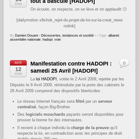
tout a basculé [HADOPI]
2009
On écoute, on respecte, on se lève et on applaudit 🙂
[dailymotion x8xhok_rejet-du-projet-de-loi-sur-la-creat_news
nolink]
By
Damien Douani
•
Découvertes, tendances et société
•
• Tags:
albanel
,
assemblée nationale
,
hadopi
,
vote
Manifestation contre HADOPI :
AVR
0
12
samedi 25 Avril [HADOPI]
2009
La
loi HADOPI
, votée le 2 Avril 2009, rejetée par les
Députés le 9 Avril 2009, réintroduite par la porte des cabinets le
28 Avril 2009 comprend des dispositifs liberticides :
Le réseau Internet français sera
filtré
par un
serveur
centralisé
, façon Big-Brother.
Des
logiciels
mouchards
payants seront disponibles pour
prouver la bonne foi des internautes.
Il revient à chaque individu la
charge de la preuve
qu’il
respecte la loi, en contradiction avec les principes de droit
établis depuis 200 ans.