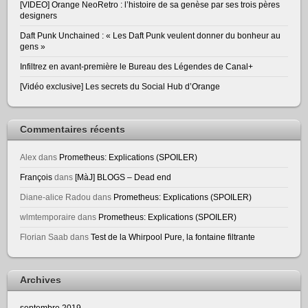
[VIDEO] Orange NeoRetro : l’histoire de sa genèse par ses trois pères
designers
Daft Punk Unchained : « Les Daft Punk veulent donner du bonheur au
gens »
Infiltrez en avant-première le Bureau des Légendes de Canal+
[Vidéo exclusive] Les secrets du Social Hub d’Orange
Commentaires récents
Alex
dans
Prometheus: Explications (SPOILER)
François
dans
[MàJ] BLOGS – Dead end
Diane-alice Radou
dans
Prometheus: Explications (SPOILER)
wlmtemporaire
dans
Prometheus: Explications (SPOILER)
Florian Saab
dans
Test de la Whirpool Pure, la fontaine filtrante
Archives
septembre 2019